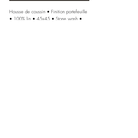
Housse de coussin • Finition portefeuille
• 100% lin • 45x45 • Stone wash •
Garnissage 100% polyester • Enveloppe
intissé 350g • Lavable à 30° • Imprimé
en France 🇫🇷
Mentions légales & confidentialité
Conditions générales de vente
00 33 (0)6 89 94 96 29
©2022 par Les curiosités de Francis