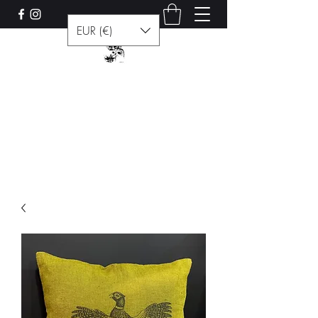
EUR (€)
Les curiosités de Francis
Contact