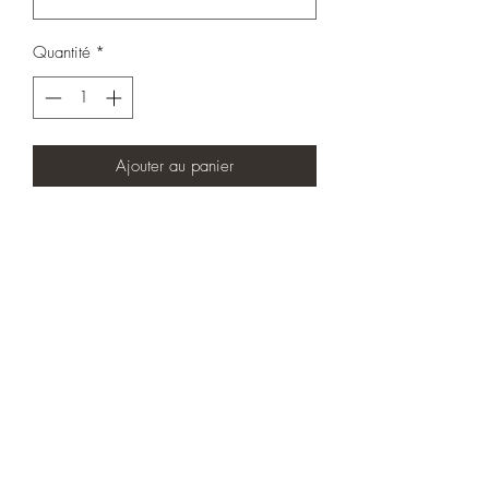
Quantité
*
Ajouter au panier
Housse de coussin • Finition portefeuille
• 100% lin • 40x60 • Stone wash •
Garnissage 100% polyester • Enveloppe
intissé 400g • Lavable à 30° • Imprimé
en France 🇫🇷
Mentions légales & confidentialité