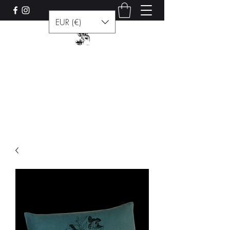
EUR (€)
Les curiosités de Francis
Contact