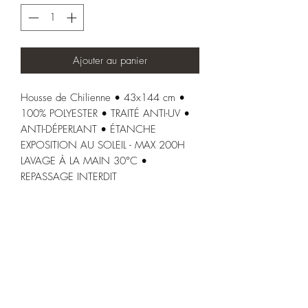
Ajouter au panier
Housse de Chilienne • 43x144 cm •
100% POLYESTER • TRAITÉ ANTI-UV •
ANTI-DÉPERLANT • ÉTANCHE
EXPOSITION AU SOLEIL - MAX 200H
LAVAGE À LA MAIN 30°C •
REPASSAGE INTERDIT
Structure de Chilienne • 52X118 cm •
ACACIA HUILÉ • PLIABLE • PEINTURE
ANTI UV NOIR
Conseils
Traitement hydrofuge et waterproof.