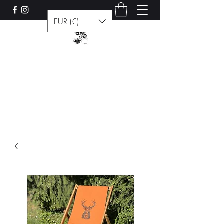
EUR (€)
Les curiosités de Francis
Contact