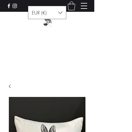
EUR (€)
Les curiosités de Francis
Contact