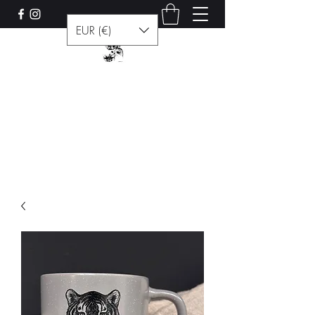
EUR (€)
Les curiosités de Francis
Contact