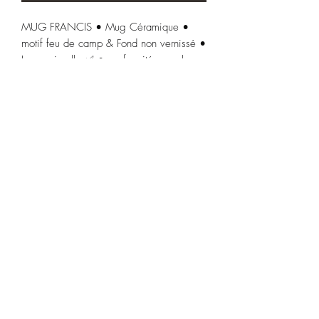
MUG FRANCIS • Mug Céramique •
motif feu de camp & Fond non vernissé •
Lave-vaisselle ✅ • conformité avec la
norme EN 12875-1 (au moins 125
cycles de lavage) • 8,9 x Ø 8,8 cm •
360ml • Imprimé en France 🇫🇷
Mentions légales & confidentialité
Conditions générales de vente
00 33 (0)6 89 94 96 29