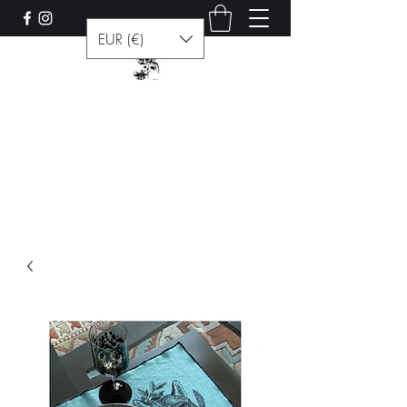
EUR (€)
Les curiosités de Francis
Contact