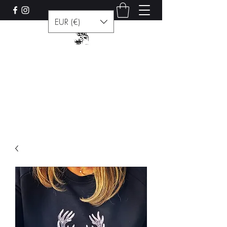
EUR (€)
Les curiosités de Francis
Contact