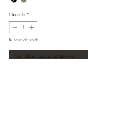
Quantité
*
Rupture de stock
Me notifier lorsque cet article est disponible
Sweat • Col rond • Brushed sweat-shirt • 
350gr •  85% coton organique & 15% 
polyester recyclé • Imprimé en France 
🇫🇷
Mentions légales & confidentialité