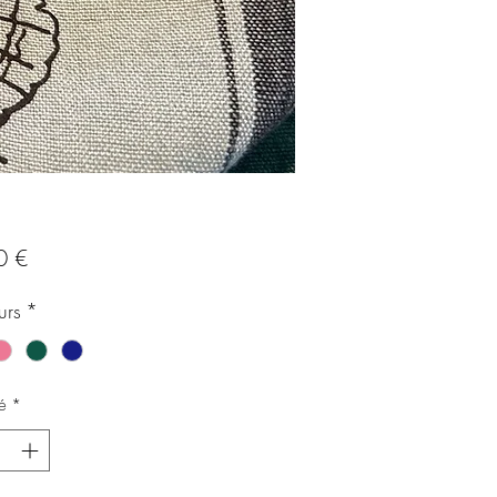
Prix
0 €
urs
*
é
*