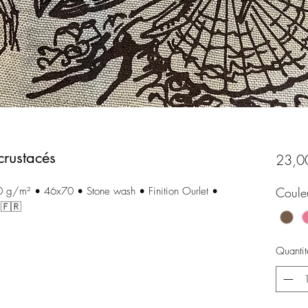
crustacés
23,0
40 g/m² • 46x70 • Stone wash • Finition Ourlet •
Coule
 🇫🇷
Quantit