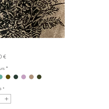
Prix
0 €
urs
*
é
*