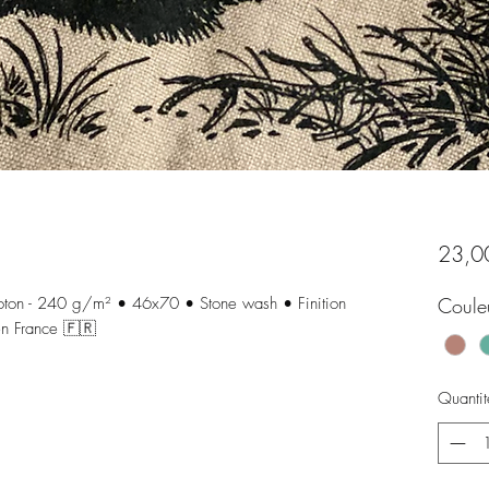
23,0
oton - 240 g/m² • 46x70 • Stone wash • Finition
Coule
en France 🇫🇷
Quantit