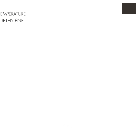
EMPÉRATURE
OÉTHYLÈNE
Mentions légales & confidentialité
Conditions générales de vente
00 33 (0)6 89 94 96 29